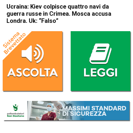
Ucraina: Kiev colpisce quattro navi da
guerra russe in Crimea. Mosca accusa
Londra. Uk: “Falso”
Home
Cronaca Esteri
Cronaca Esteri
Ucraina: Kiev colpisce quattro
navi da guerra russe in
Crimea. Mosca accusa
Londra. Uk: “Falso”
Da
Redazione Nazionale
29 Ottobre 2022
(aggiornato il
30 Ottobre 2022 0:31
)