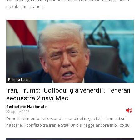
navale americano...
Politica Esteri
Iran, Trump: “Colloqui già venerdì”. Teheran
sequestra 2 navi Msc
Redazione Nazionale
-
22 Aprile 2026
Dopo il fallimento del secondo round dei negoziati, stroncati sul
nascere, il conflitto tra Iran e Stati Uniti si regge ancora in bilico su...