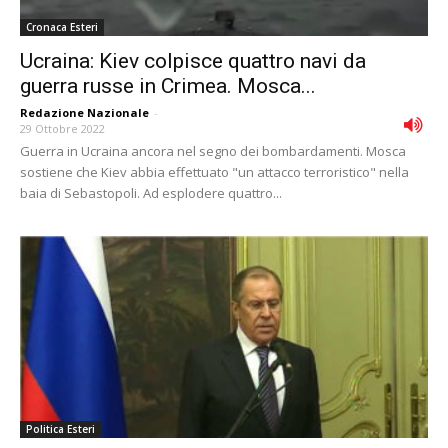
Cronaca Esteri
Ucraina: Kiev colpisce quattro navi da
guerra russe in Crimea. Mosca...
Redazione Nazionale
-
29 Ottobre 2022
Guerra in Ucraina ancora nel segno dei bombardamenti. Mosca
sostiene che Kiev abbia effettuato "un attacco terroristico" nella
baia di Sebastopoli. Ad esplodere quattro...
Politica Esteri