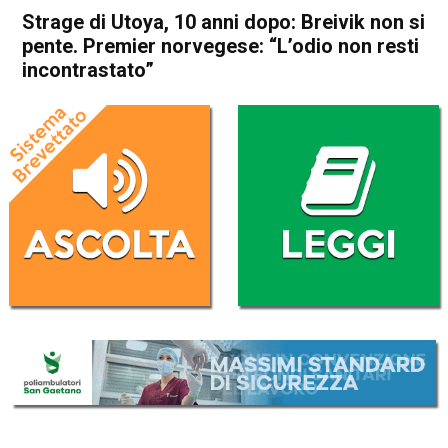
Strage di Utoya, 10 anni dopo: Breivik non si
pente. Premier norvegese: “L’odio non resti
incontrastato”
Home
Cronaca Esteri
Cronaca Esteri
Strage di Utoya, 10 anni
dopo: Breivik non si pente.
Premier norvegese: “L’odio
non resti incontrastato”
Da
Redazione Nazionale
22 Luglio 2021
(aggiornato il
22 Luglio 2021 19:42
)