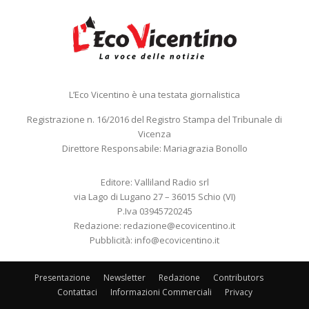
L’Eco Vicentino è una testata giornalistica
Registrazione n. 16/2016 del Registro Stampa del Tribunale di
Vicenza
Direttore Responsabile: Mariagrazia Bonollo
Editore: Valliland Radio srl
via Lago di Lugano 27 – 36015 Schio (VI)
P.Iva 03945720245
Redazione:
redazione@ecovicentino.it
Pubblicità:
info@ecovicentino.it
Presentazione
Newsletter
Redazione
Contributors
Contattaci
Informazioni Commerciali
Privacy