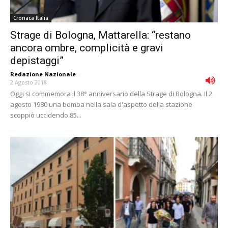
Cronaca Italia
Strage di Bologna, Mattarella: “restano
ancora ombre, complicità e gravi
depistaggi”
Redazione Nazionale
-
2 Agosto 2018
Oggi si commemora il 38° anniversario della Strage di Bologna. Il 2
agosto 1980 una bomba nella sala d'aspetto della stazione
scoppiò uccidendo 85...