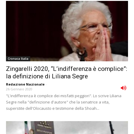
Cronaca Italia
Zingarelli 2020, “L’indifferenza è complice”:
la definizione di Liliana Segre
Redazione Nazionale
-
26 Gennaio 2020
"L'indifferenza è complice dei misfatti peggiori". Lo scrive Liliana
Segre nella "definizione d'autore" che la senatrice a vita,
superstite dell'Olocausto e testimone della Shoah...