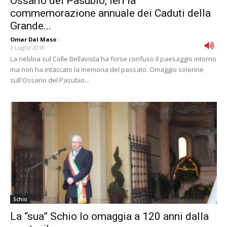
Ossario del Pasubio, ieri la
commemorazione annuale dei Caduti della
Grande...
Omar Dal Maso
-
2 Luglio 2018
La nebbia sul Colle Bellavista ha forse confuso il paesaggio intorno
ma non ha intaccato la memoria del passato. Omaggio solenne
sull'Ossario del Pasubio...
Schio
La “sua” Schio lo omaggia a 120 anni dalla