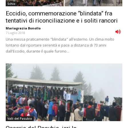
Schio
Eccidio, commemorazione “blindata” fra
tentativi di riconciliazione e i soliti rancori
Mariagrazia Bonollo
-
7 Luglio 2018
Una messa praticamente "blindata" all'esterno. Un clima molto
lontano dal riportare serenità e pace a distanza di 73 anni
dall'Eccidio, durante il quale furono...
Valli del Pasubio