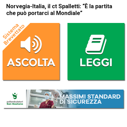
Norvegia-Italia, il ct Spalletti: “È la partita
che può portarci al Mondiale”
Home
Sport
Sport
Norvegia-Italia, il ct Spalletti:
“È la partita che può portarci
al Mondiale”
Da
Redazione Nazionale
6 Giugno 2025
(aggiornato il
6 Giugno 2025 9:58
)
ASCOLTA L'AUDIO