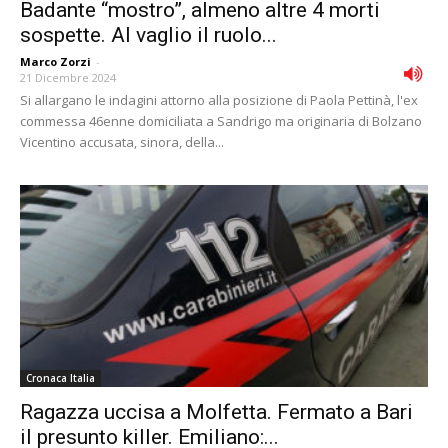
Badante “mostro”, almeno altre 4 morti
sospette. Al vaglio il ruolo...
Marco Zorzi
-
21 Dicembre 2024
Si allargano le indagini attorno alla posizione di Paola Pettinà, l'ex
commessa 46enne domiciliata a Sandrigo ma originaria di Bolzano
Vicentino accusata, sinora, della...
Cronaca Italia
Ragazza uccisa a Molfetta. Fermato a Bari
il presunto killer. Emiliano:...