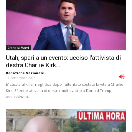
Cronaca Esteri
Utah, spari a un evento: ucciso l’attivista di
destra Charlie Kirk....
Redazione Nazionale
-
11 Settembre 2025
E' caccia al killer negli Usa dopo l'attentato costato la vita a Charlie
Kirk, 31enne attivista di destra molto vicino a Donald Trump,
assassinato...