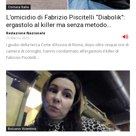
Cronaca Italia
L’omicidio di Fabrizio Piscitelli “Diabolik”:
ergastolo al killer ma senza metodo...
Redazione Nazionale
-
26 Marzo 2025
I giudici della terza Corte d’Assise di Roma, dopo oltre cinque ore di
camera di consiglio, hanno condannato all’ergastolo il killer di
Fabrizio Piscitelli...
Bolzano Vicentino