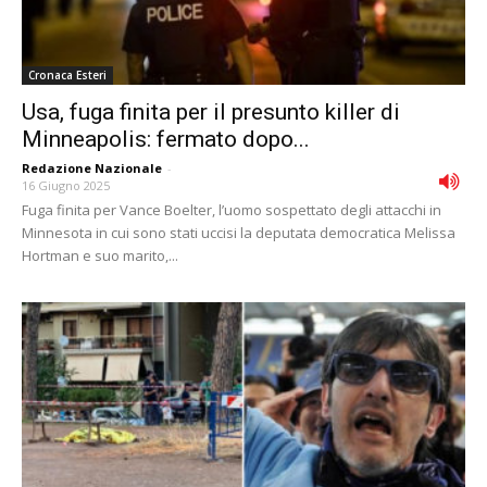
Cronaca Esteri
Usa, fuga finita per il presunto killer di
Minneapolis: fermato dopo...
Redazione Nazionale
-
16 Giugno 2025
Fuga finita per Vance Boelter, l’uomo sospettato degli attacchi in
Minnesota in cui sono stati uccisi la deputata democratica Melissa
Hortman e suo marito,...