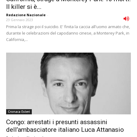
Il killer si è...
Redazione Nazionale
-
23 Gennaio 2023
Prima la strage poi il suicidio. E' finita la caccia all'uomo armato che,
durante le celebrazioni del capodanno cinese, a Monterey Park, in
California,...
Cronaca Esteri
Congo: arrestati i presunti assassini
dell’ambasciatore italiano Luca Attanasio