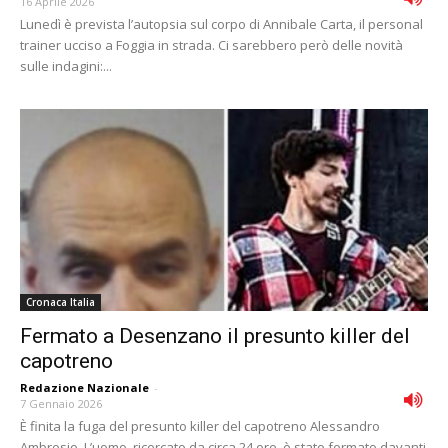
16 Aprile 2026
Lunedì è prevista l’autopsia sul corpo di Annibale Carta, il personal
trainer ucciso a Foggia in strada. Ci sarebbero però delle novità
sulle indagini:...
Cronaca Italia
Fermato a Desenzano il presunto killer del
capotreno
Redazione Nazionale
-
7 Gennaio 2026
È finita la fuga del presunto killer del capotreno Alessandro
Ambrosio. L’uomo, ricercato da circa 24 ore, è stato fermato davanti