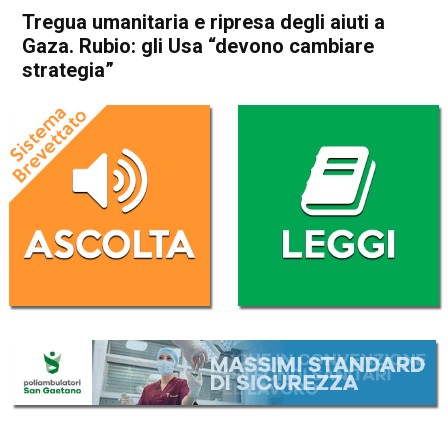
Tregua umanitaria e ripresa degli aiuti a
Gaza. Rubio: gli Usa “devono cambiare
strategia”
Home
Cronaca Esteri
Cronaca Esteri
Tregua umanitaria e ripresa
degli aiuti a Gaza. Rubio: gli
Usa “devono cambiare
strategia”
Da
Redazione Nazionale
27 Luglio 2025
(aggiornato il
27 Luglio 2025 18:39
)