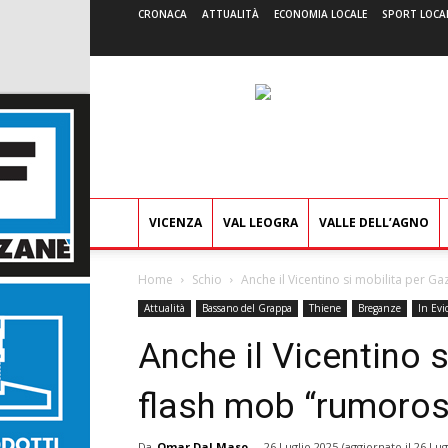
CRONACA
ATTUALITÀ
ECONOMIA LOCALE
SPORT LOCA
VICENZA
VAL LEOGRA
VALLE DELL’AGNO
Home
Schio
Anche il Vicentino si mobilita per Ga
Attualità
Bassano del Grappa
Thiene
Breganze
In Ev
Anche il Vicentino s
flash mob “rumoros
Da
Omar Dal Maso
-
26 Luglio 2025
(aggiornato il
26 Lug