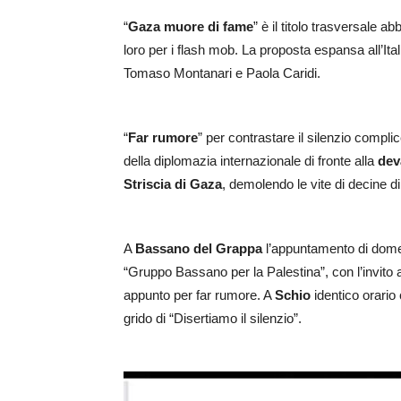
“
Gaza muore di fame
” è il titolo trasversale ab
loro per i flash mob. La proposta espansa all’Ital
Tomaso Montanari e Paola Caridi.
“
Far rumore
” per contrastare il silenzio compli
della diplomazia internazionale di fronte alla
dev
Striscia di Gaza
, demolendo le vite di decine di
A
Bassano del Grappa
l’appuntamento di domeni
“Gruppo Bassano per la Palestina”, con l’invito a 
appunto per far rumore. A
Schio
identico orario 
grido di “Disertiamo il silenzio”.