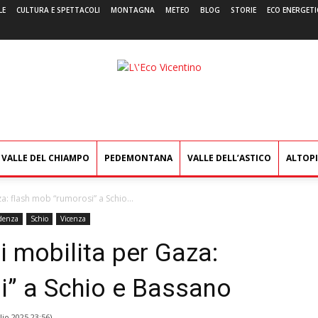
LE
CULTURA E SPETTACOLI
MONTAGNA
METEO
BLOG
STORIE
ECO ENERGETI
L'Eco
Vicentino
VALLE DEL CHIAMPO
PEDEMONTANA
VALLE DELL’ASTICO
ALTOP
za: flash mob “rumorosi” a Schio...
idenza
Schio
Vicenza
i mobilita per Gaza:
i” a Schio e Bassano
lio 2025 23:56
)