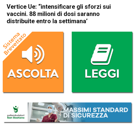
Vertice Ue: “intensificare gli sforzi sui
vaccini. 88 milioni di dosi saranno
distribuite entro la settimana’
Home
Cronaca Esteri
Cronaca Esteri
Vertice Ue: “intensificare gli
sforzi sui vaccini. 88 milioni
di dosi saranno distribuite
entro la settimana’
Da
Redazione Nazionale
25 Marzo 2021
(aggiornato il
25 Marzo 2021 19:02
)