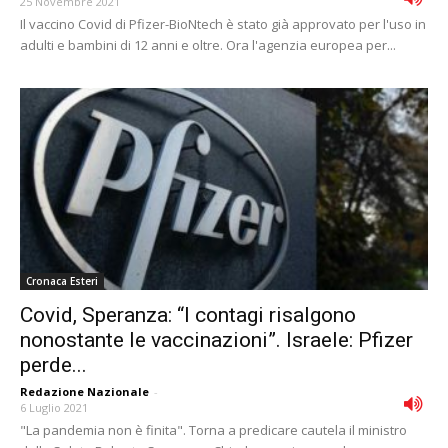
25 Novembre 2021
Il vaccino Covid di Pfizer-BioNtech è stato già approvato per l'uso in
adulti e bambini di 12 anni e oltre. Ora l'agenzia europea per...
Cronaca Esteri
Covid, Speranza: “I contagi risalgono
nonostante le vaccinazioni”. Israele: Pfizer
perde...
Redazione Nazionale
-
6 Luglio 2021
"La pandemia non è finita". Torna a predicare cautela il ministro