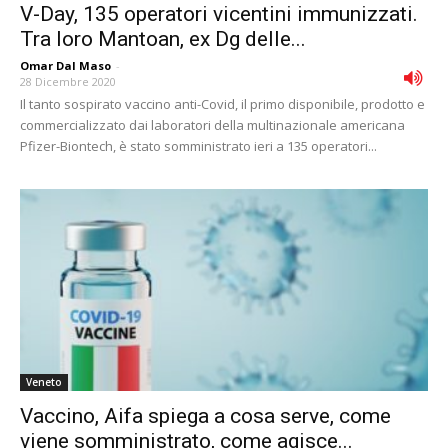
V-Day, 135 operatori vicentini immunizzati.
Tra loro Mantoan, ex Dg delle...
Omar Dal Maso
-
28 Dicembre 2020
Il tanto sospirato vaccino anti-Covid, il primo disponibile, prodotto e
commercializzato dai laboratori della multinazionale americana
Pfizer-Biontech, è stato somministrato ieri a 135 operatori...
Veneto
Vaccino, Aifa spiega a cosa serve, come
viene somministrato, come agisce...