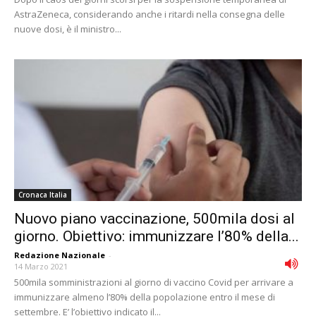
AstraZeneca, considerando anche i ritardi nella consegna delle
nuove dosi, è il ministro...
Cronaca Italia
Nuovo piano vaccinazione, 500mila dosi al
giorno. Obiettivo: immunizzare l’80% della...
Redazione Nazionale
-
14 Marzo 2021
500mila somministrazioni al giorno di vaccino Covid per arrivare a
immunizzare almeno l’80% della popolazione entro il mese di
settembre. E’ l’obiettivo indicato il...