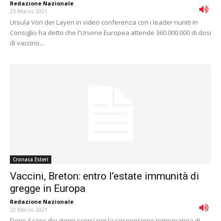
Redazione Nazionale
-
25 Marzo 2021
Ursula Von der Layen in video conferenza con i leader riuniti in
Consiglio ha detto che l'Unione Europea attende 360.000.000 di dosi
di vaccino...
Cronaca Esteri
Vaccini, Breton: entro l’estate immunità di
gregge in Europa
Redazione Nazionale
-
22 Marzo 2021
Dopo il caos dei giorni scorsi per la sospensione temporanea di