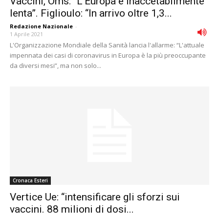
Vaccini, Oms: “L’Europa è inaccetabilmente
lenta”. Figlioulo: “In arrivo oltre 1,3...
Redazione Nazionale
-
1 Aprile 2021
L'Organizzazione Mondiale della Sanità lancia l'allarme: “L'attuale
impennata dei casi di coronavirus in Europa è la più preoccupante
da diversi mesi”, ma non solo...
Cronaca Esteri
Vertice Ue: “intensificare gli sforzi sui
vaccini. 88 milioni di dosi...