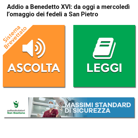
Addio a Benedetto XVI: da oggi a mercoledì
l’omaggio dei fedeli a San Pietro
Home
Cronaca Italia
Cronaca Italia
Addio a Benedetto XVI: da
oggi a mercoledì l’omaggio
dei fedeli a San Pietro
Da
Redazione Nazionale
2 Gennaio 2023
(aggiornato il
2 Gennaio 2023 22:39
)
ASCOLTA L'AUDIO