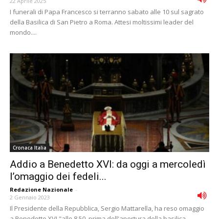
22 Aprile 2025
I funerali di Papa Francesco si terranno sabato alle 10 sul sagrato
della Basilica di San Pietro a Roma. Attesi moltissimi leader del
mondo....
Cronaca Italia
Addio a Benedetto XVI: da oggi a mercoledì
l’omaggio dei fedeli...
Redazione Nazionale
-
2 Gennaio 2023
Il Presidente della Repubblica, Sergio Mattarella, ha reso omaggio
a Benedetto XVI "alle 8.50, prima dell'apertura della basilica