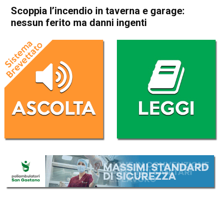
Scoppia l’incendio in taverna e garage:
nessun ferito ma danni ingenti
Home
Valdagno
Castelgomberto
Valdagno
Castelgomberto
Cronaca
In Evidenza
Scoppia l’incendio in taverna
e garage: nessun ferito ma
danni ingenti
Da
Omar Dal Maso
2 Gennaio 2023
(aggiornato il
2 Gennaio 2023 17:18
)
ASCOLTA L'AUDIO