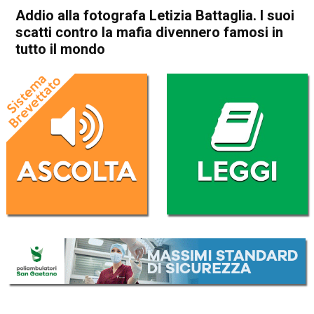
Addio alla fotografa Letizia Battaglia. I suoi
scatti contro la mafia divennero famosi in
tutto il mondo
Home
Cronaca Italia
Cronaca Italia
Addio alla fotografa Letizia
Battaglia. I suoi scatti contro
la mafia divennero famosi in
tutto il mondo
Da
Redazione Nazionale
14 Aprile 2022
(aggiornato il
14 Aprile 2022 12:28
)