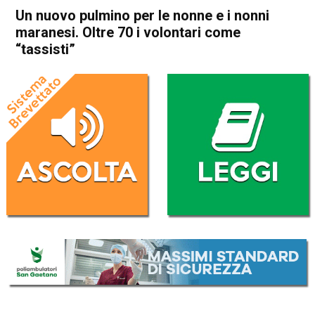
Un nuovo pulmino per le nonne e i nonni
maranesi. Oltre 70 i volontari come
“tassisti”
Home
Schio
Marano Vicentino
Attualità
In Evidenza
Schio
Marano Vicentino
Un nuovo pulmino per le
nonne e i nonni maranesi.
Oltre 70 i volontari come
“tassisti”
Da
Omar Dal Maso
14 Aprile 2022
(aggiornato il
14 Aprile 2022 17:16
)