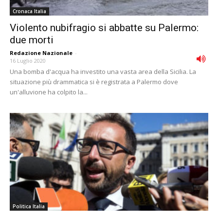
Cronaca Italia
Violento nubifragio si abbatte su Palermo:
due morti
Redazione Nazionale
-
16 Luglio 2020
Una bomba d'acqua ha investito una vasta area della Sicilia. La
situazione più drammatica si è registrata a Palermo dove
un'alluvione ha colpito la...
Politica Italia