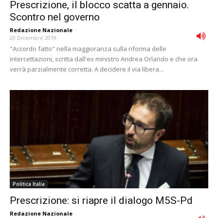
Prescrizione, il blocco scatta a gennaio.
Scontro nel governo
Redazione Nazionale
-
20 Dicembre 2019
"Accordo fatto" nella maggioranza sulla riforma delle
intercettazioni, scritta dall'ex ministro Andrea Orlando e che ora
verrà parzialmente corretta. A decidere il via libera...
Politica Italia
Prescrizione: si riapre il dialogo M5S-Pd
Redazione Nazionale
-