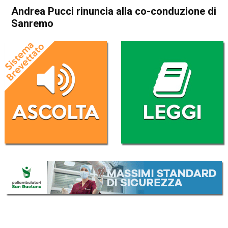
Andrea Pucci rinuncia alla co-conduzione di
Sanremo
Home
Cronaca Italia
Cronaca Italia
Andrea Pucci rinuncia alla co-
conduzione di Sanremo
Da
Redazione Nazionale
8 Febbraio 2026
(aggiornato il
8 Febbraio 2026 22:23
)
ASCOLTA L'AUDIO
Lettore
00:00
00:00