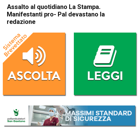
Assalto al quotidiano La Stampa.
Manifestanti pro- Pal devastano la
redazione
Home
Cronaca Italia
Cronaca Italia
Assalto al quotidiano La
Stampa. Manifestanti pro-
Pal devastano la redazione
Da
Redazione Nazionale
29 Novembre 2025
(aggiornato il
29 Novembre 2025 18:27
)
ASCOLTA L'AUDIO