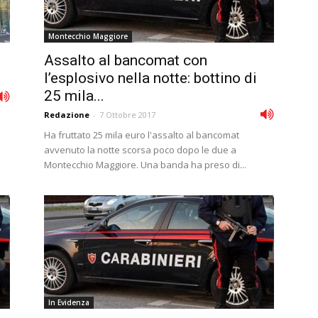
Montecchio Maggiore
Assalto al bancomat con
l’esplosivo nella notte: bottino di
25 mila...
Redazione
-
7 Ottobre 2017
Ha fruttato 25 mila euro l'assalto al bancomat
avvenuto la notte scorsa poco dopo le due a
Montecchio Maggiore. Una banda ha preso di...
In Evidenza