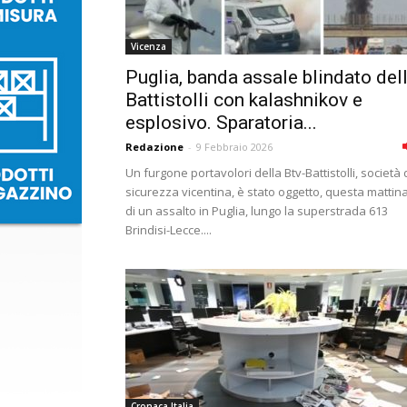
Vicenza
Puglia, banda assale blindato del
Battistolli con kalashnikov e
esplosivo. Sparatoria...
Redazione
-
9 Febbraio 2026
Un furgone portavolori della Btv-Battistolli, società 
sicurezza vicentina, è stato oggetto, questa mattina
di un assalto in Puglia, lungo la superstrada 613
Brindisi-Lecce....
Cronaca Italia