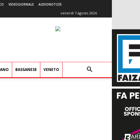
CO
VIDEOGIORNALE
AUDIONOTIZIE
venerdì 7 agosto 2026
IANO
BASSANESE
VENETO