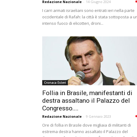
Redazione Nazionale
-
14 Giugno 2024
I carri armati israeliani sono entrati ieri nella parte
occidentale di Rafah: la città è stata sottoposta a u
intenso fuoco di elicotteri, droni...
Cronaca Esteri
Follia in Brasile, manifestanti di
destra assaltano il Palazzo del
Congresso....
Redazione Nazionale
-
9 Gennaio 2023
Ore di follia in Brasile dove migliaia di militanti di
estrema destra hanno assaltato il Palazzo del