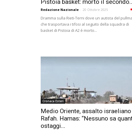
Pistoia basket: morto il secondo..
Redazione Nazionale
-
20 Ottobre 2025
Dramma sulla Rieti-Terni dove un autista del pullm
che trasportava i tifosi al seguito della squadra di
basket di Pistoia di A2 è morto...
Cronaca Esteri
Medio Oriente, assalto israeliano
Rafah. Hamas: “Nessuno sa quant
ostaggi...