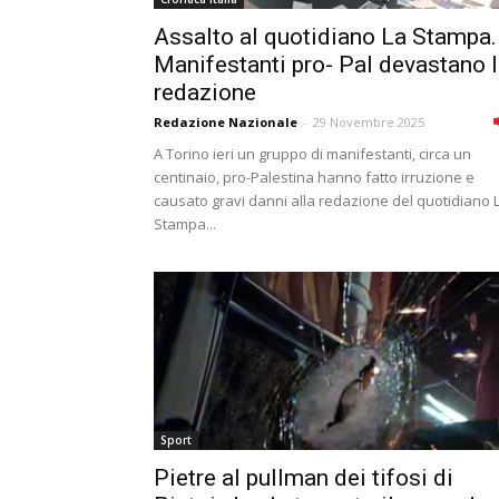
Assalto al quotidiano La Stampa.
Manifestanti pro- Pal devastano 
redazione
Redazione Nazionale
-
29 Novembre 2025
A Torino ieri un gruppo di manifestanti, circa un
centinaio, pro-Palestina hanno fatto irruzione e
causato gravi danni alla redazione del quotidiano 
Stampa...
Sport
Pietre al pullman dei tifosi di