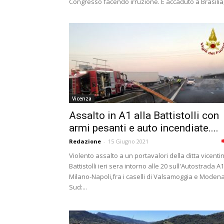
Congresso facendo irruzione. È accaduto a Brasilia,.
Vicenza
Assalto in A1 alla Battistolli con
armi pesanti e auto incendiate....
Redazione
-
15 Giugno 2021
Violento assalto a un portavalori della ditta vicenti
Battistolli ieri sera intorno alle 20 sull'Autostrada A1
Milano-Napoli,fra i caselli di Valsamoggia e Moden
Sud:...