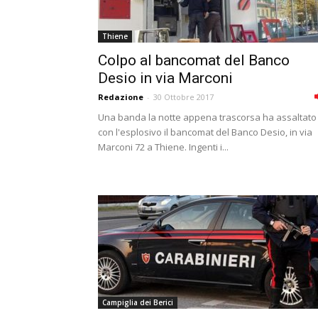
Thiene
Colpo al bancomat del Banco
Desio in via Marconi
Redazione
-
30 Ottobre 2017
Una banda la notte appena trascorsa ha assaltato
con l'esplosivo il bancomat del Banco Desio, in via
Marconi 72 a Thiene. Ingenti i...
Campiglia dei Berici