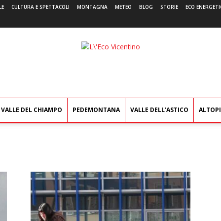
LE
CULTURA E SPETTACOLI
MONTAGNA
METEO
BLOG
STORIE
ECO ENERGETI
L'Eco
Vicentino
VALLE DEL CHIAMPO
PEDEMONTANA
VALLE DELL’ASTICO
ALTOP