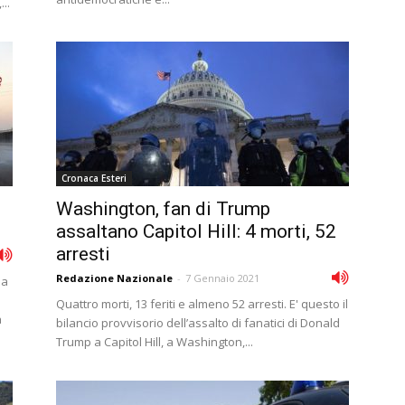
..
Cronaca Esteri
Washington, fan di Trump
assaltano Capitol Hill: 4 morti, 52
arresti
Redazione Nazionale
-
7 Gennaio 2021
na
Quattro morti, 13 feriti e almeno 52 arresti. E' questo il
a
bilancio provvisorio dell’assalto di fanatici di Donald
Trump a Capitol Hill, a Washington,...