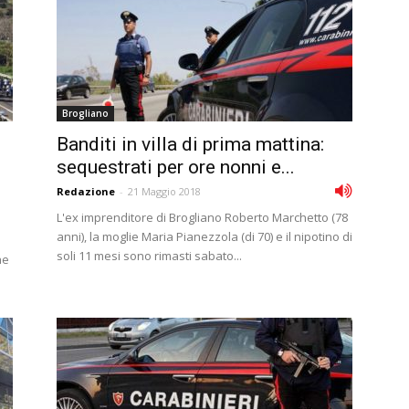
Brogliano
Banditi in villa di prima mattina:
sequestrati per ore nonni e...
Redazione
-
21 Maggio 2018
L'ex imprenditore di Brogliano Roberto Marchetto (78
anni), la moglie Maria Pianezzola (di 70) e il nipotino di
soli 11 mesi sono rimasti sabato...
he