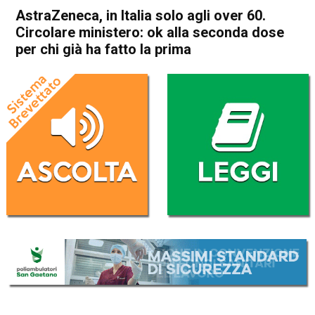
AstraZeneca, in Italia solo agli over 60.
Circolare ministero: ok alla seconda dose
per chi già ha fatto la prima
Home
Cronaca Italia
Cronaca Italia
AstraZeneca, in Italia solo
agli over 60. Circolare
ministero: ok alla seconda
dose per chi già ha fatto la
prima
Da
Redazione Nazionale
8 Aprile 2021
(aggiornato il
8 Aprile 2021 18:56
)