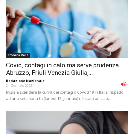
Cronaca Italia
Covid, contagi in calo ma serve prudenza.
Abruzzo, Friuli Venezia Giulia,...
Redazione Nazionale
-
24 Gennaio 2022
Inizia a scendere la curva dei contagi d Covod 19 in Italia: rispetto
ad una settimana fa (lunedì 17 gennaio) c’è stato un calo...