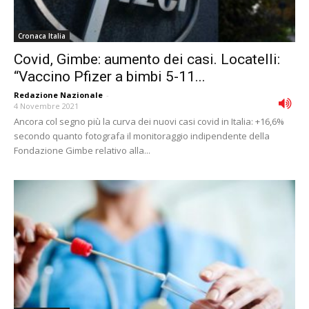
Cronaca Italia
Covid, Gimbe: aumento dei casi. Locatelli:
“Vaccino Pfizer a bimbi 5-11...
Redazione Nazionale
-
4 Novembre 2021
Ancora col segno più la curva dei nuovi casi covid in Italia: +16,6%
secondo quanto fotografa il monitoraggio indipendente della
Fondazione Gimbe relativo alla...