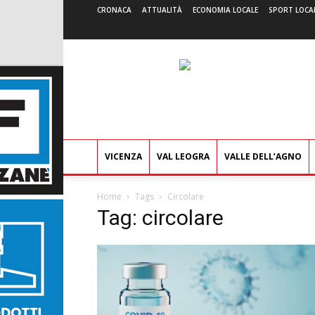
CRONACA
ATTUALITÀ
ECONOMIA LOCALE
SPORT LOCA
VICENZA
VAL LEOGRA
VALLE DELL’AGNO
Home
Tags
Circolare
Tag: circolare