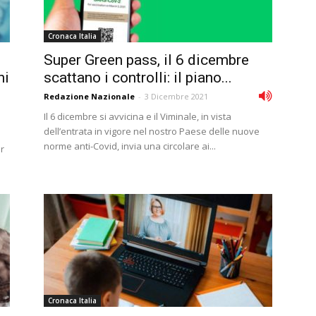
Cronaca Italia
Super Green pass, il 6 dicembre
ni
scattano i controlli: il piano...
Redazione Nazionale
-
3 Dicembre 2021
Il 6 dicembre si avvicina e il Viminale, in vista
dell’entrata in vigore nel nostro Paese delle nuove
norme anti-Covid, invia una circolare ai...
r
Cronaca Italia