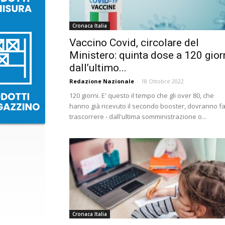
Cronaca Italia
Vaccino Covid, circolare del
Ministero: quinta dose a 120 gior
dall’ultimo...
Redazione Nazionale
-
18 Ottobre 2022
120 giorni. E' questo il tempo che gli over 80, che
hanno già ricevuto il secondo booster, dovranno fa
trascorrere - dall'ultima somministrazione o...
Cronaca Italia