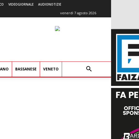
CO
VIDEOGIORNALE
AUDIONOTIZIE
venerdì 7 agosto 2026
IANO
BASSANESE
VENETO