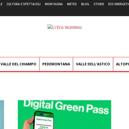
LE
CULTURA E SPETTACOLI
MONTAGNA
METEO
BLOG
STORIE
ECO ENERGETI
L'Eco
Vicentino
VALLE DEL CHIAMPO
PEDEMONTANA
VALLE DELL’ASTICO
ALTOP