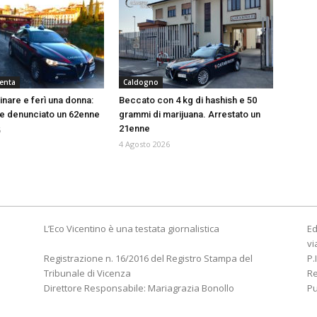
renta
Caldogno
inare e ferì una donna:
Beccato con 4 kg di hashish e 50
o e denunciato un 62enne
grammi di marijuana. Arrestato un
21enne
6
4 Agosto 2026
L’Eco Vicentino è una testata giornalistica
Ed
vi
Registrazione n. 16/2016 del Registro Stampa del
P.
Tribunale di Vicenza
R
Direttore Responsabile: Mariagrazia Bonollo
Pu