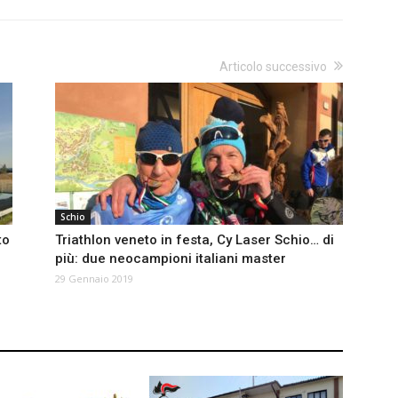
Articolo successivo
Schio
to
Triathlon veneto in festa, Cy Laser Schio… di
più: due neocampioni italiani master
29 Gennaio 2019