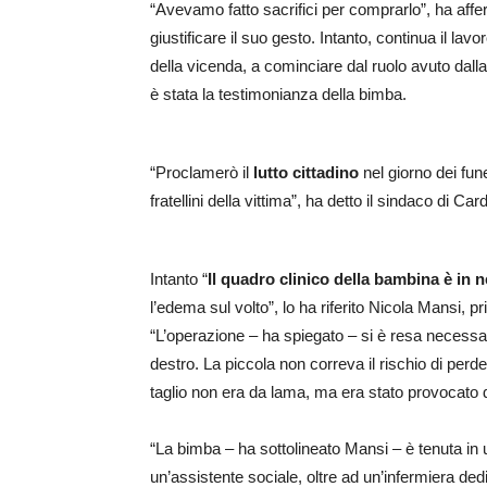
“Avevamo fatto sacrifici per comprarlo”, ha affe
giustificare il suo gesto. Intanto, continua il lavor
della vicenda, a cominciare dal ruolo avuto da
è stata la testimonianza della bimba.
“Proclamerò il
lutto cittadino
nel giorno dei fune
fratellini della vittima”, ha detto il sindaco di Car
Intanto “
Il quadro clinico della bambina è in 
l’edema sul volto”, lo ha riferito Nicola Mansi, pr
“L’operazione – ha spiegato – si è resa necessar
destro. La piccola non correva il rischio di perder
taglio non era da lama, ma era stato provocato 
“La bimba – ha sottolineato Mansi – è tenuta in
un’assistente sociale, oltre ad un’infermiera dedic