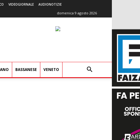
CO
VIDEOGIORNALE
AUDIONOTIZIE
domenica 9 agosto 2026
IANO
BASSANESE
VENETO