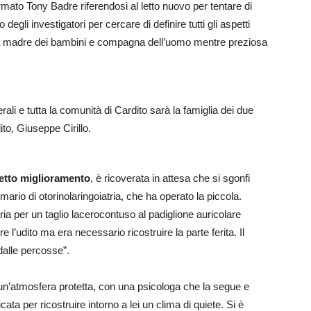
rmato Tony Badre riferendosi al letto nuovo per tentare di
o degli investigatori per cercare di definire tutti gli aspetti
lla madre dei bambini e compagna dell’uomo mentre preziosa
rali e tutta la comunità di Cardito sarà la famiglia dei due
dito, Giuseppe Cirillo.
netto miglioramento
, è ricoverata in attesa che si sgonfi
imario di otorinolaringoiatria, che ha operato la piccola.
ia per un taglio lacerocontuso al padiglione auricolare
e l’udito ma era necessario ricostruire la parte ferita. Il
dalle percosse”.
 un’atmosfera protetta, con una psicologa che la segue e
ata per ricostruire intorno a lei un clima di quiete. Si è