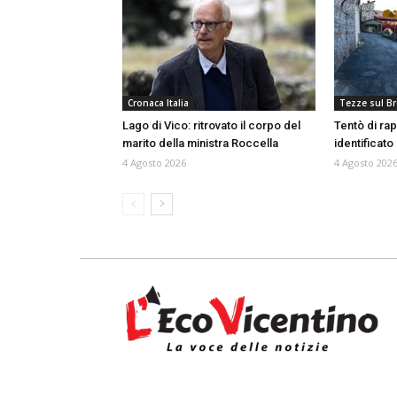
Cronaca Italia
Tezze sul B
Lago di Vico: ritrovato il corpo del
Tentò di rap
marito della ministra Roccella
identificat
4 Agosto 2026
4 Agosto 202