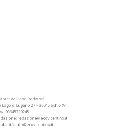
itore: Valliland Radio srl
a Lago di Lugano 27 – 36015 Schio (VI)
Iva 03945720245
edazione:
redazione@ecovicentino.it
bblicità:
info@ecovicentino.it