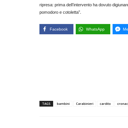
ripresa: prima dell’intervento ha dovuto digiuna
pomodoro e cotoletta”.
Facebook
WhatsApp
Me
TAGS
bambini
Carabinieri
cardito
crona