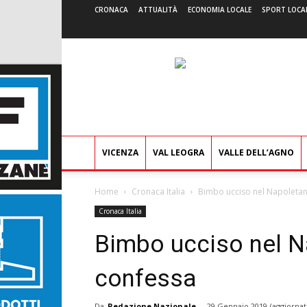
CRONACA
ATTUALITÀ
ECONOMIA LOCALE
SPORT LOCA
VICENZA
VAL LEOGRA
VALLE DELL’AGNO
Home
Cronaca Italia
Bimbo ucciso nel Napoletan
Cronaca Italia
Bimbo ucciso nel N
confessa
Da
Redazione Nazionale
-
29 Gennaio 2019
(aggiornat