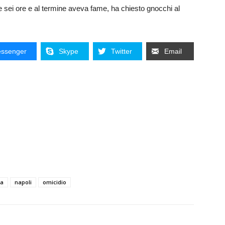
re sei ore e al termine aveva fame, ha chiesto gnocchi al
ssenger
Skype
Twitter
Email
ca
napoli
omicidio