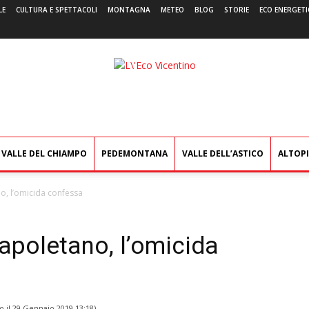
LE
CULTURA E SPETTACOLI
MONTAGNA
METEO
BLOG
STORIE
ECO ENERGETI
L'Eco
Vicentino
VALLE DEL CHIAMPO
PEDEMONTANA
VALLE DELL’ASTICO
ALTOP
o, lʼomicida confessa
apoletano, lʼomicida
o il
29 Gennaio 2019 13:18
)