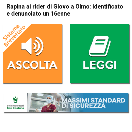
Rapina ai rider di Glovo a Olmo: identificato
e denunciato un 16enne
Home
Vicenza
Creazzo
Vicenza
Creazzo
Cronaca
In Evidenza
Rapina ai rider di Glovo a
Olmo: identificato e
denunciato un 16enne
Da
Redazione
24 Giugno 2026
(aggiornato il
24 Giugno 2026 17:19
)
ASCOLTA L'AUDIO