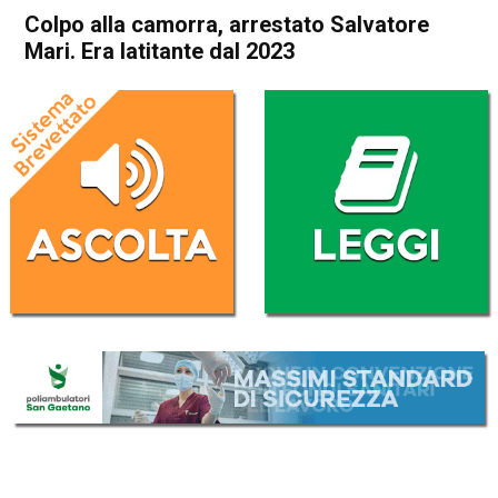
Colpo alla camorra, arrestato Salvatore
Mari. Era latitante dal 2023
Home
Cronaca Italia
Cronaca Italia
Colpo alla camorra, arrestato
Salvatore Mari. Era latitante
dal 2023
Da
Redazione Nazionale
31 Luglio 2024
(aggiornato il
31 Luglio 2024 15:19
)
ASCOLTA L'AUDIO