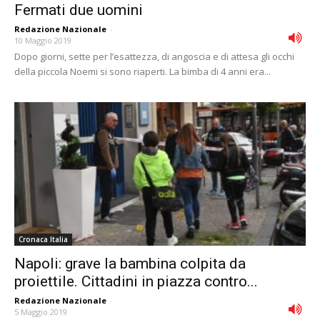
Fermati due uomini
Redazione Nazionale
-
10 Maggio 2019
Dopo giorni, sette per l’esattezza, di angoscia e di attesa gli occhi
della piccola Noemi si sono riaperti. La bimba di 4 anni era...
Cronaca Italia
Napoli: grave la bambina colpita da
proiettile. Cittadini in piazza contro...
Redazione Nazionale
-
5 Maggio 2019