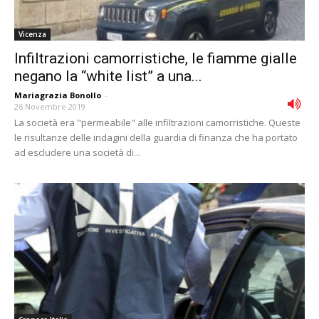
Vicenza
Infiltrazioni camorristiche, le fiamme gialle
negano la “white list” a una...
Mariagrazia Bonollo
-
26 Novembre 2019
La società era "permeabile" alle infiltrazioni camorristiche. Queste
le risultanze delle indagini della guardia di finanza che ha portato
ad escludere una società di...