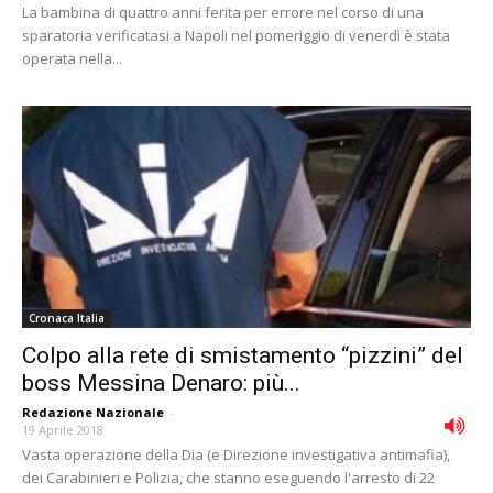
La bambina di quattro anni ferita per errore nel corso di una
sparatoria verificatasi a Napoli nel pomeriggio di venerdì è stata
operata nella...
Cronaca Italia
Colpo alla rete di smistamento “pizzini” del
boss Messina Denaro: più...
Redazione Nazionale
-
19 Aprile 2018
Vasta operazione della Dia (e Direzione investigativa antimafia),
dei Carabinieri e Polizia, che stanno eseguendo l'arresto di 22