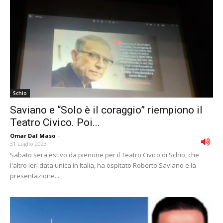
Schio
Saviano e “Solo è il coraggio” riempiono il
Teatro Civico. Poi...
Omar Dal Maso
-
31 Luglio 2023
Sabato sera estivo da pienone per il Teatro Civico di Schio, che
l'altro ieri data unica in Italia, ha ospitato Roberto Saviano e la
presentazione...