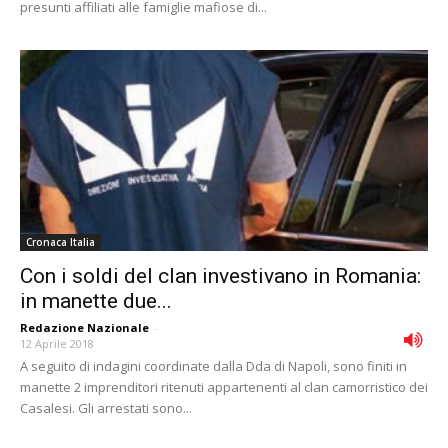
presunti affiliati alle famiglie mafiose di...
Cronaca Italia
Con i soldi del clan investivano in Romania:
in manette due...
Redazione Nazionale
-
12 Aprile 2018
A seguito di indagini coordinate dalla Dda di Napoli, sono finiti in
manette 2 imprenditori ritenuti appartenenti al clan camorristico dei
Casalesi. Gli arrestati sono...