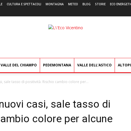
LE
CULTURA E SPETTACOLI
MONTAGNA
METEO
BLOG
STORIE
ECO ENERGETI
L'Eco
Vicentino
VALLE DEL CHIAMPO
PEDEMONTANA
VALLE DELL’ASTICO
ALTOP
, sale tasso di positività. Rischio cambio colore per...
nuovi casi, sale tasso di
 cambio colore per alcune