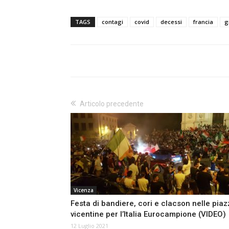
TAGS
contagi
covid
decessi
francia
g
Articolo precedente
Vicenza
Festa di bandiere, cori e clacson nelle piaz
vicentine per l’Italia Eurocampione (VIDEO)
12 Luglio 2021