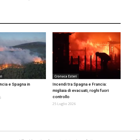
ri
Cronaca Esteri
ancia e Spagna in
Incendi tra Spagna e Francia:
migliaia di evacuati, roghi fuori
controllo
6
25 Luglio 2026