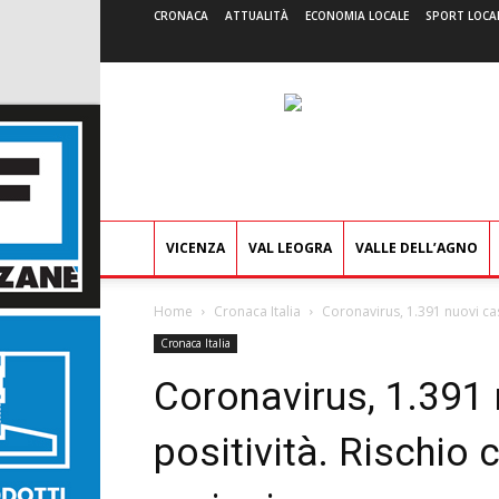
CRONACA
ATTUALITÀ
ECONOMIA LOCALE
SPORT LOCA
VICENZA
VAL LEOGRA
VALLE DELL’AGNO
Home
Cronaca Italia
Coronavirus, 1.391 nuovi casi
Cronaca Italia
Coronavirus, 1.391 
positività. Rischio