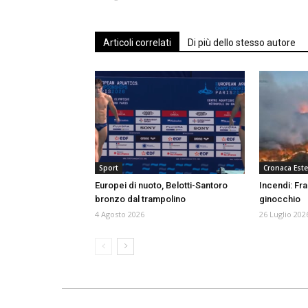
Articoli correlati
Di più dello stesso autore
Sport
Cronaca Este
Europei di nuoto, Belotti-Santoro
Incendi: Fr
bronzo dal trampolino
ginocchio
4 Agosto 2026
26 Luglio 202