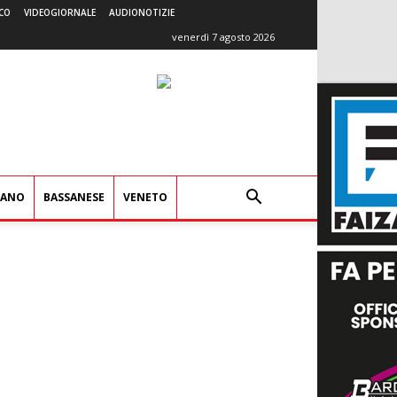
CO
VIDEOGIORNALE
AUDIONOTIZIE
venerdì 7 agosto 2026
IANO
BASSANESE
VENETO