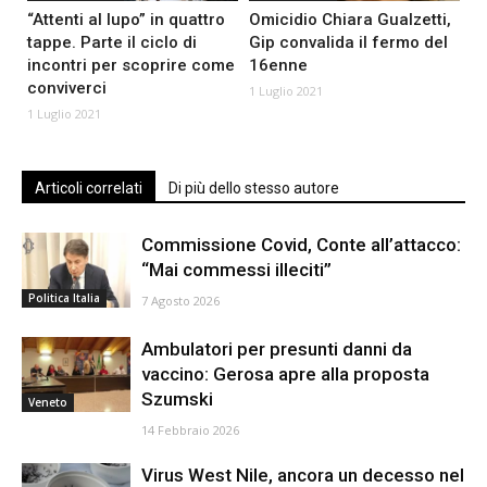
“Attenti al lupo” in quattro
Omicidio Chiara Gualzetti,
tappe. Parte il ciclo di
Gip convalida il fermo del
incontri per scoprire come
16enne
conviverci
1 Luglio 2021
1 Luglio 2021
Articoli correlati
Di più dello stesso autore
Commissione Covid, Conte all’attacco:
“Mai commessi illeciti”
Politica Italia
7 Agosto 2026
Ambulatori per presunti danni da
vaccino: Gerosa apre alla proposta
Szumski
Veneto
14 Febbraio 2026
Virus West Nile, ancora un decesso nel