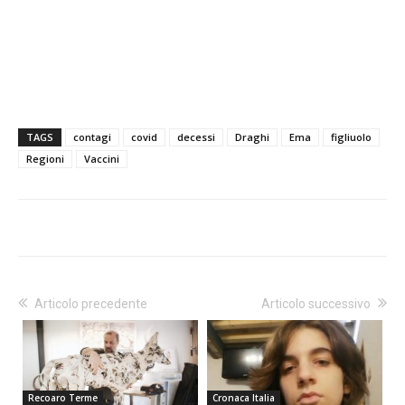
TAGS
contagi
covid
decessi
Draghi
Ema
figliuolo
Regioni
Vaccini
Articolo precedente
Articolo successivo
Recoaro Terme
Cronaca Italia