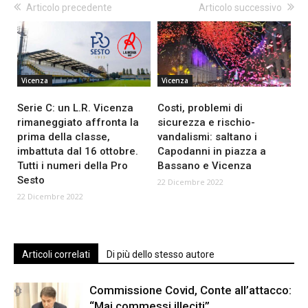
Articolo precedente
Articolo successivo
Vicenza
Vicenza
Serie C: un L.R. Vicenza
Costi, problemi di
rimaneggiato affronta la
sicurezza e rischio-
prima della classe,
vandalismi: saltano i
imbattuta dal 16 ottobre.
Capodanni in piazza a
Tutti i numeri della Pro
Bassano e Vicenza
Sesto
22 Dicembre 2022
22 Dicembre 2022
Articoli correlati
Di più dello stesso autore
Commissione Covid, Conte all’attacco:
“Mai commessi illeciti”