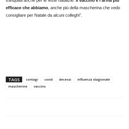
tranquilla anche per le feste natalizie.
Il vaccino è l'arma più
efficace che abbiamo
, anche più della mascherina che vedo
consigliare per Natale da alcuni colleghi”.
TAGS
contagi
covid
decessi
influenza stagionale
mascherine
vaccino