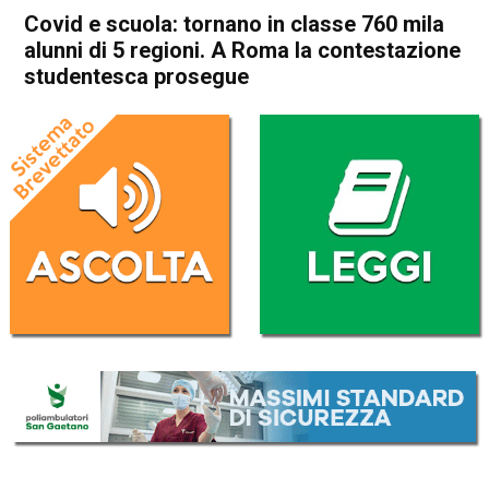
Covid e scuola: tornano in classe 760 mila
alunni di 5 regioni. A Roma la contestazione
studentesca prosegue
Home
Cronaca Italia
Cronaca Italia
Covid e scuola: tornano in
classe 760 mila alunni di 5
regioni. A Roma la
contestazione studentesca
prosegue
Da
Redazione Nazionale
24 Gennaio 2021
(aggiornato il
25 Gennaio 2021 8:34
)