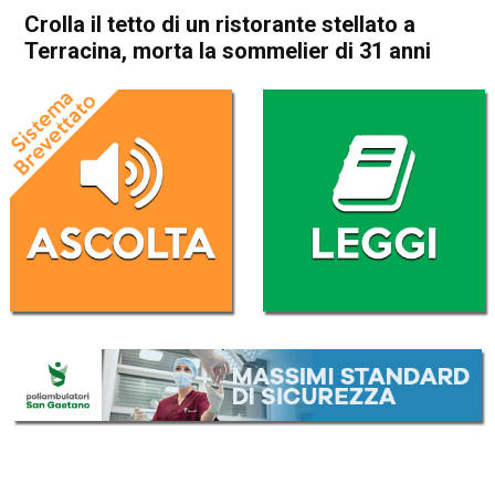
Crolla il tetto di un ristorante stellato a
Terracina, morta la sommelier di 31 anni
Home
Cronaca Italia
Cronaca Italia
Crolla il tetto di un ristorante
stellato a Terracina, morta la
sommelier di 31 anni
Da
Redazione Nazionale
8 Luglio 2025
(aggiornato il
8 Luglio 2025 8:32
)
ASCOLTA L'AUDIO