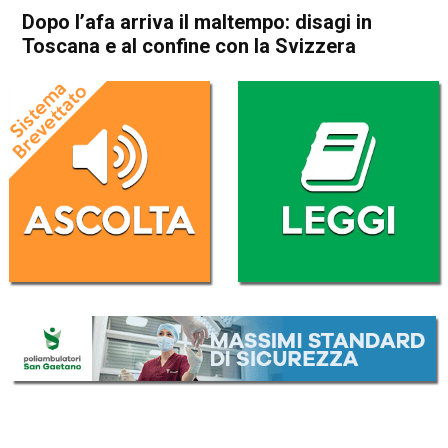
Dopo l’afa arriva il maltempo: disagi in
Toscana e al confine con la Svizzera
Home
Cronaca Italia
Cronaca Italia
Dopo l’afa arriva il maltempo:
disagi in Toscana e al confine
con la Svizzera
Da
Redazione Nazionale
1 Settembre 2017
ASCOLTA L'AUDIO