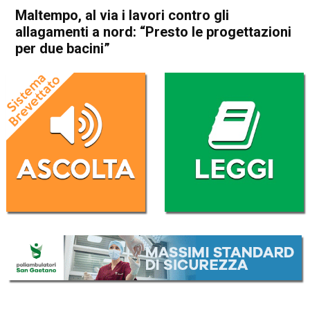
Maltempo, al via i lavori contro gli
allagamenti a nord: “Presto le progettazioni
per due bacini”
Home
Schio
Attualità
Eco dei Comuni
In Evidenza
Publiredazionale
Schio
Maltempo, al via i lavori
contro gli allagamenti a nord:
“Presto le progettazioni per
due bacini”
Da
Redazione
13 Giugno 2025
(aggiornato il
13 Giugno 2025 17:33
)