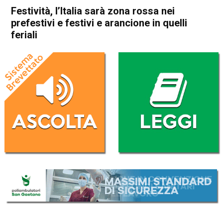
Festività, l’Italia sarà zona rossa nei
prefestivi e festivi e arancione in quelli
feriali
Home
Cronaca Italia
Cronaca Italia
In Evidenza
Festività, l’Italia sarà zona
rossa nei prefestivi e festivi e
arancione in quelli feriali
Da
Redazione
18 Dicembre 2020
(aggiornato il
19 Dicembre 2020 8:41
)
ASCOLTA L'AUDIO