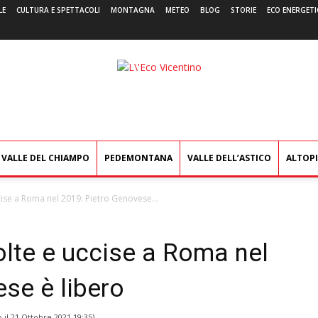
LE
CULTURA E SPETTACOLI
MONTAGNA
METEO
BLOG
STORIE
ECO ENERGETI
L'Eco
Vicentino
VALLE DEL CHIAMPO
PEDEMONTANA
VALLE DELL’ASTICO
ALTOP
cise a Roma nel 2019: Pietro Genovese...
olte e uccise a Roma nel
se è libero
 il
21 Ottobre 2021 19:35
)