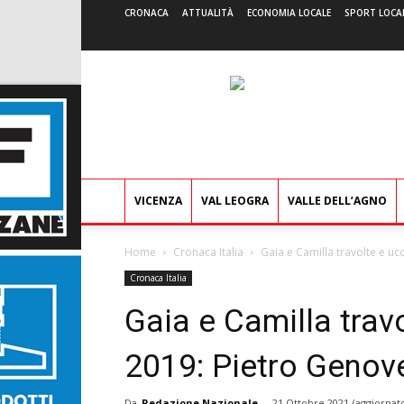
CRONACA
ATTUALITÀ
ECONOMIA LOCALE
SPORT LOCA
VICENZA
VAL LEOGRA
VALLE DELL’AGNO
Home
Cronaca Italia
Gaia e Camilla travolte e uc
Cronaca Italia
Gaia e Camilla trav
2019: Pietro Genove
Da
Redazione Nazionale
-
21 Ottobre 2021
(aggiornato