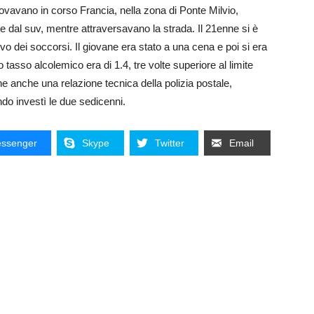
rovavano in corso Francia, nella zona di Ponte Milvio,
 dal suv, mentre attraversavano la strada. Il 21enne si è
ivo dei soccorsi. Il giovane era stato a una cena e poi si era
 tasso alcolemico era di 1.4, tre volte superiore al limite
e anche una relazione tecnica della polizia postale,
do investì le due sedicenni.
ssenger
Skype
Twitter
Email