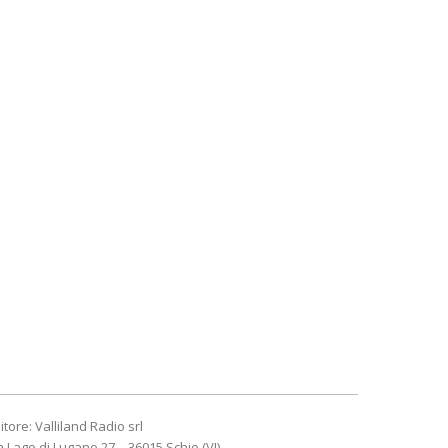
itore: Valliland Radio srl
a Lago di Lugano 27 – 36015 Schio (VI)