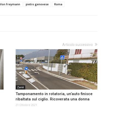
 Von Freymann
pietro genovese
Roma
Articolo successivo
Zanè
Tamponamento in rotatoria, un’auto finisce
ribaltata sul ciglio. Ricoverata una donna
21 Ottobre 2021