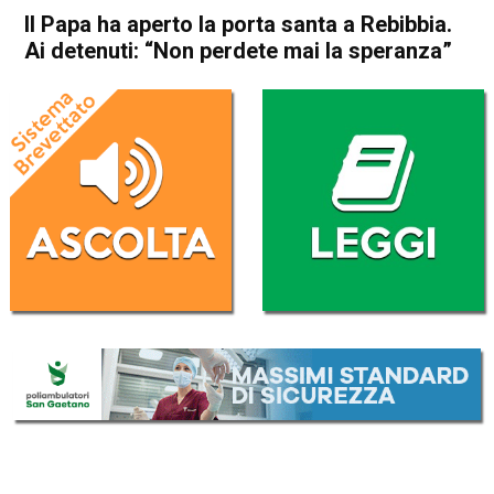
Il Papa ha aperto la porta santa a Rebibbia.
Ai detenuti: “Non perdete mai la speranza”
Home
Cronaca Italia
Cronaca Italia
Il Papa ha aperto la porta
santa a Rebibbia. Ai detenuti:
“Non perdete mai la
speranza”
Da
Redazione Nazionale
26 Dicembre 2024
(aggiornato il
26 Dicembre 2024 16:51
)