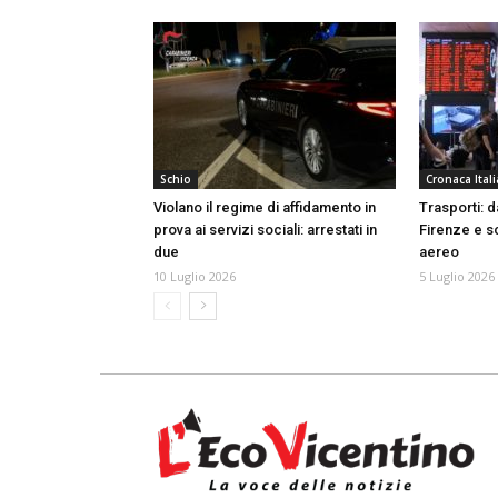
Schio
Cronaca Itali
Violano il regime di affidamento in
Trasporti: d
prova ai servizi sociali: arrestati in
Firenze e s
due
aereo
10 Luglio 2026
5 Luglio 2026