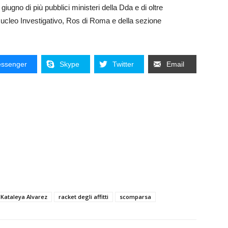
iugno di più pubblici ministeri della Dda e di oltre
a Nucleo Investigativo, Ros di Roma e della sezione
ssenger
Skype
Twitter
Email
Kataleya Alvarez
racket degli affitti
scomparsa