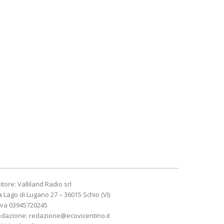
itore: Valliland Radio srl
a Lago di Lugano 27 – 36015 Schio (VI)
Iva 03945720245
edazione:
redazione@ecovicentino.it