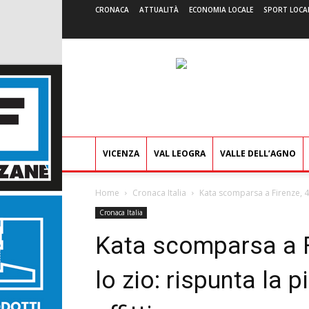
CRONACA
ATTUALITÀ
ECONOMIA LOCALE
SPORT LOCA
VICENZA
VAL LEOGRA
VALLE DELL’AGNO
Home
Cronaca Italia
Kata scomparsa a Firenze, 4 ar
Cronaca Italia
Kata scomparsa a Fi
lo zio: rispunta la p