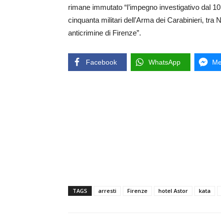
rimane immutato “l’impegno investigativo dal 10 g
cinquanta militari dell’Arma dei Carabinieri, tr
anticrimine di Firenze”.
Facebook
WhatsApp
Me
TAGS
arresti
Firenze
hotel Astor
kata