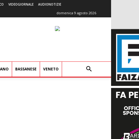
CO
VIDEOGIORNALE
AUDIONOTIZIE
domenica 9 agosto 2026
IANO
BASSANESE
VENETO