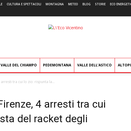
LE
CULTURA E SPETTACOLI
MONTAGNA
METEO
BLOG
STORIE
ECO ENERGETI
L'Eco
Vicentino
VALLE DEL CHIAMPO
PEDEMONTANA
VALLE DELL’ASTICO
ALTOP
resti tra cui lo zio: rispunta la...
renze, 4 arresti tra cui
ista del racket degli