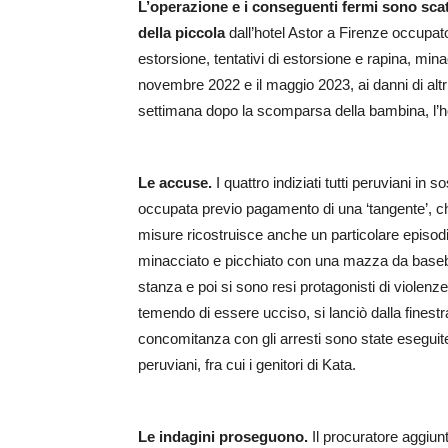
L’operazione e i conseguenti fermi sono scat
della piccola
dall’hotel Astor a Firenze occupato
estorsione, tentativi di estorsione e rapina, mina
novembre 2022 e il maggio 2023, ai danni di altr
settimana dopo la scomparsa della bambina, l’h
Le accuse.
I quattro indiziati tutti peruviani in
occupata previo pagamento di una ‘tangente’, ch
misure ricostruisce anche un particolare episod
minacciato e picchiato con una mazza da baseb
stanza e poi si sono resi protagonisti di violenz
temendo di essere ucciso, si lanciò dalla finestr
concomitanza con gli arresti sono state eseguite 
peruviani, fra cui i genitori di Kata.
Le indagini proseguono.
Il procuratore aggiun