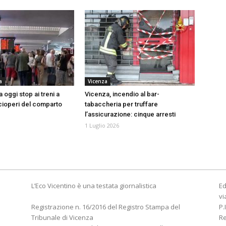
a
Vicenza
a oggi stop ai treni a
Vicenza, incendio al bar-
cioperi del comparto
tabaccheria per truffare
l’assicurazione: cinque arresti
1 Luglio 2026
L’Eco Vicentino è una testata giornalistica
Ed
vi
Registrazione n. 16/2016 del Registro Stampa del
P.
Tribunale di Vicenza
R