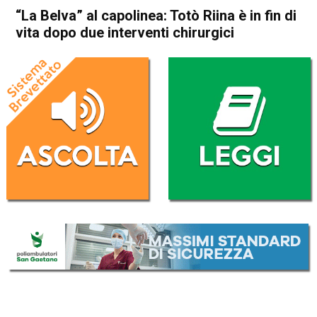
“La Belva” al capolinea: Totò Riina è in fin di
vita dopo due interventi chirurgici
Home
Cronaca Italia
Cronaca Italia
“La Belva” al capolinea: Totò
Riina è in fin di vita dopo due
interventi chirurgici
Da
Redazione Nazionale
16 Novembre 2017
(aggiornato il
17 Novembre 2017 9:40
)
ASCOLTA L'AUDIO