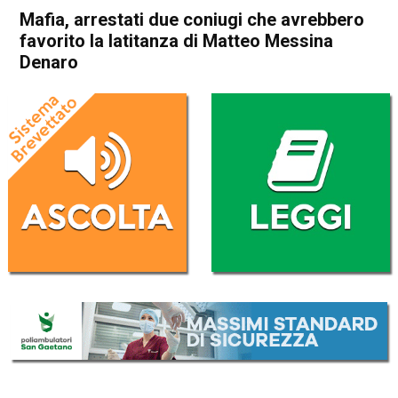
Mafia, arrestati due coniugi che avrebbero
favorito la latitanza di Matteo Messina
Denaro
Home
Cronaca Italia
Cronaca Italia
Mafia, arrestati due coniugi
che avrebbero favorito la
latitanza di Matteo Messina
Denaro
Da
Redazione Nazionale
16 Marzo 2023
(aggiornato il
16 Marzo 2023 12:25
)