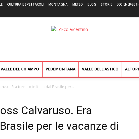
LE
CULTURA E SPETTACOLI
MONTAGNA
METEO
BLOG
STORIE
ECO ENERGETI
L'Eco
Vicentino
VALLE DEL CHIAMPO
PEDEMONTANA
VALLE DELL’ASTICO
ALTOP
ruso. Era tornato in Italia dal Brasile per...
 boss Calvaruso. Era
 Brasile per le vacanze di