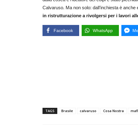
Calvaruso. Ma non solo: dall’inchiesta è anche
in ristrutturazione a rivolgersi per i lavori all
Facebook
WhatsApp
Me
TAGS
Brasile
calvaruso
Cosa Nostra
maf