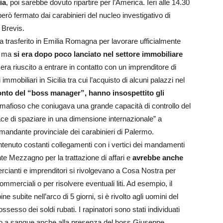
ia
, poi sarebbe dovuto ripartire per l’America. Ieri alle 14.30
erò fermato dai carabinieri del nucleo investigativo di
 Brevis.
a trasferito in Emilia Romagna per lavorare ufficialmente
ni ma
si era dopo poco lanciato nel settore immobiliare
 era riuscito a entrare in contatto con un imprenditore di
mobiliari in Sicilia tra cui l’acquisto di alcuni palazzi nel
conto del “boss manager”, hanno insospettito gli
 un mafioso che coniugava una grande capacità di controllo del
pace di spaziare in una dimensione internazionale” a
omandante provinciale dei carabinieri di Palermo.
ntenuto costanti collegamenti con i vertici dei mandamenti
te Mezzagno per la trattazione di affari e
avrebbe anche
cianti e imprenditori si rivolgevano a Cosa Nostra per
commerciali o per risolvere eventuali liti. Ad esempio, il
ine subite nell’arco di 5 giorni, si è rivolto agli uomini del
ossesso dei soldi rubati. I rapinatori sono stati individuati
hiato a sangue anche alla presenza del boss Giuseppe