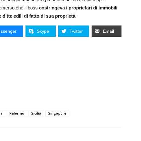
 emerso che il boss
costringeva i proprietari di immobili
e ditte edili di fatto di sua proprietà
.
ssenger
Skype
Twitter
Email
ia
Palermo
Sicilia
Singapore