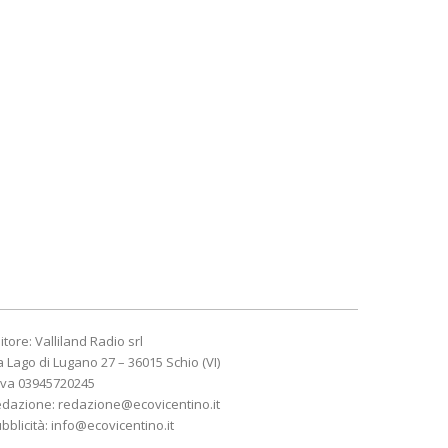
itore: Valliland Radio srl
a Lago di Lugano 27 – 36015 Schio (VI)
Iva 03945720245
edazione:
redazione@ecovicentino.it
bblicità:
info@ecovicentino.it