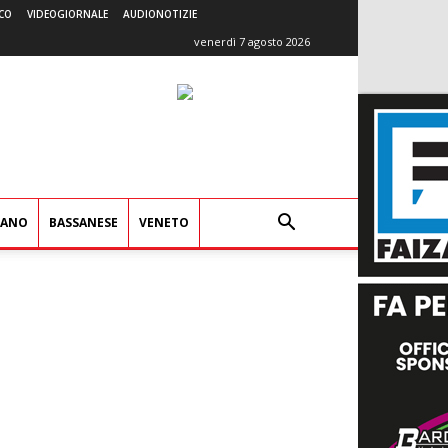
CO
VIDEOGIORNALE
AUDIONOTIZIE
venerdì 7 agosto 2026
IANO
BASSANESE
VENETO