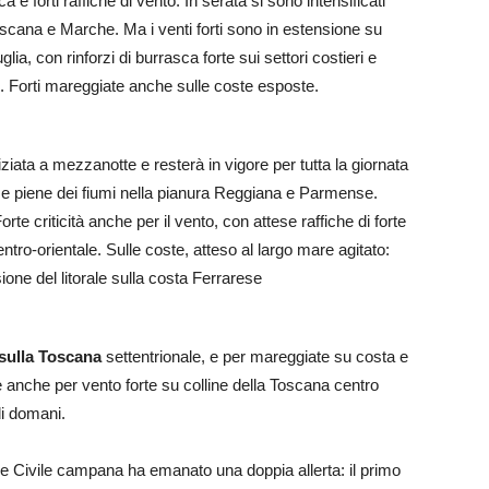
ica e forti raffiche di vento. In serata si sono intensificati
scana e Marche. Ma i venti forti sono in estensione su
, con rinforzi di burrasca forte sui settori costieri e
i. Forti mareggiate anche sulle coste esposte.
iziata a mezzanotte e resterà in vigore per tutta la giornata
nti e piene dei fiumi nella pianura Reggiana e Parmense.
orte criticità anche per il vento, con attese raffiche di forte
tro-orientale. Sulle coste, atteso al largo mare agitato:
one del litorale sulla costa Ferrarese
 sulla Toscana
settentrionale, e per mareggiate su costa e
ne anche per vento forte su colline della Toscana centro
di domani.
e Civile campana ha emanato una doppia allerta: il primo