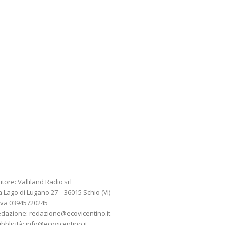
itore: Valliland Radio srl
a Lago di Lugano 27 – 36015 Schio (VI)
Iva 03945720245
edazione:
redazione@ecovicentino.it
bblicità:
info@ecovicentino.it