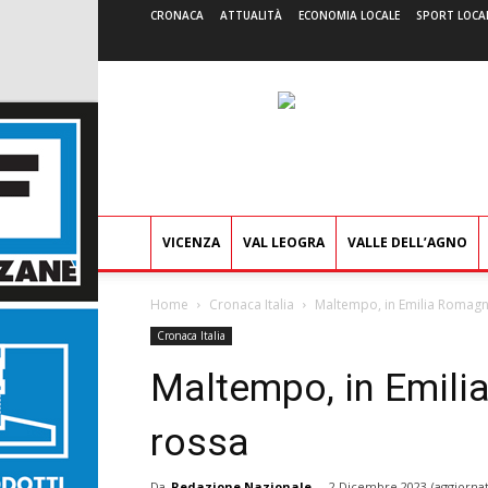
CRONACA
ATTUALITÀ
ECONOMIA LOCALE
SPORT LOCA
VICENZA
VAL LEOGRA
VALLE DELL’AGNO
Home
Cronaca Italia
Maltempo, in Emilia Romagna
Cronaca Italia
Maltempo, in Emili
rossa
Da
Redazione Nazionale
-
2 Dicembre 2023
(aggiornat