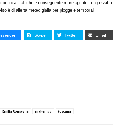
, con locali raffiche e conseguente mare agitato con possibili
so è di allerta meteo gialla per piogge e temporali.
.
ssenger
Skype
Twitter
Email
Emilia Romagna
maltempo
toscana