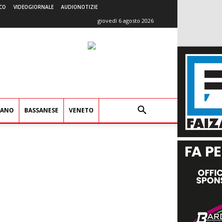
CO
VIDEOGIORNALE
AUDIONOTIZIE
giovedì 6 agosto 2026
IANO
BASSANESE
VENETO