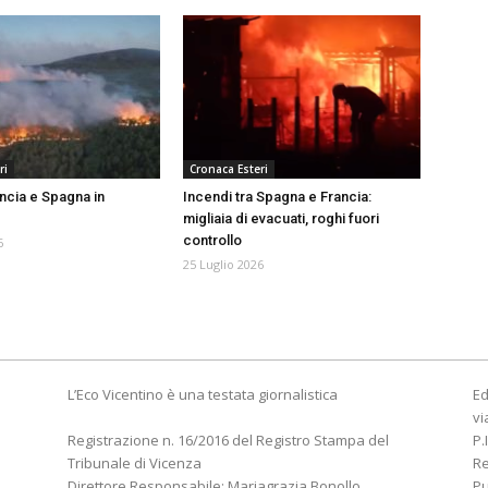
ri
Cronaca Esteri
ancia e Spagna in
Incendi tra Spagna e Francia:
migliaia di evacuati, roghi fuori
controllo
6
25 Luglio 2026
L’Eco Vicentino è una testata giornalistica
Ed
vi
Registrazione n. 16/2016 del Registro Stampa del
P.
Tribunale di Vicenza
R
Direttore Responsabile: Mariagrazia Bonollo
Pu