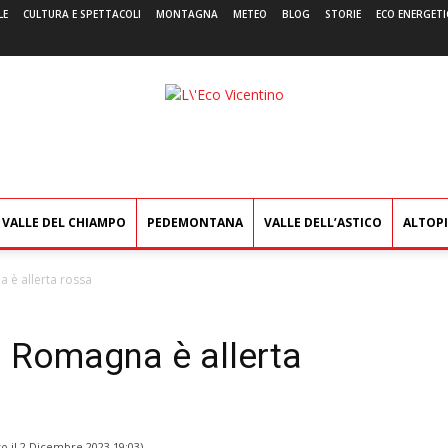
LE
CULTURA E SPETTACOLI
MONTAGNA
METEO
BLOG
STORIE
ECO ENERGETI
L'Eco
Vicentino
VALLE DEL CHIAMPO
PEDEMONTANA
VALLE DELL’ASTICO
ALTOP
 è allerta rossa
a Romagna è allerta
o il
2 Dicembre 2023 19:03
)