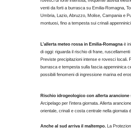
rovesci di forte intensità, frequente attività elettr
venti da forti a burrasca su Emilia-Romagna, To
Umbria, Lazio, Abruzzo, Molise, Campania e Puglia
montuosi, fino a tempesta sui crinali appenninic
L’allerta meteo rossa in Emilia-Romagna
è in
di oggi: riguarda il rischio di frane, ruscellame
Previste precipitazioni intense e rovesci locali. F
burrasca e tempesta sulla fascia appenninica cen
possibili fenomeni di ingressione marina ed erosi
Rischio idrogeologico con allerta arancione
Arcipelago per l’intera giornata. Allerta arancio
orientale, crinali e costa centrale nella giornata 
Anche al sud arriva il maltempo.
La Protezion