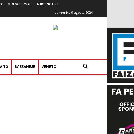
CO
VIDEOGIORNALE
AUDIONOTIZIE
domenica 9 agosto 2026
IANO
BASSANESE
VENETO