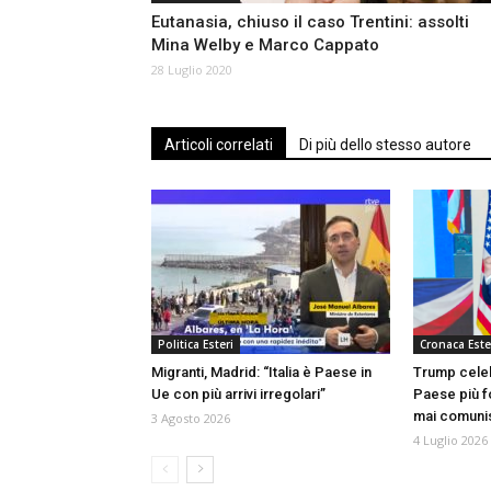
Eutanasia, chiuso il caso Trentini: assolti
Mina Welby e Marco Cappato
28 Luglio 2020
Articoli correlati
Di più dello stesso autore
Politica Esteri
Cronaca Este
Migranti, Madrid: “Italia è Paese in
Trump celebr
Ue con più arrivi irregolari”
Paese più f
mai comuni
3 Agosto 2026
4 Luglio 2026