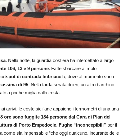
usa.
Nella notte, la guardia costiera ha intercettato a largo
nte 106, 13 e 9 persone.
Fatte sbarcare al molo
hotspot
di contrada Imbriacol
a, dove al momento sono
 massima di 95
. Nella tarda serata di ieri, un altro barchino
ciato a poche miglia dalla costa.
nui arrivi, le coste siciliane appaiono i termometri di una una
48 ore sono fuggite 184 persone dal Cara di Pian del
truttura di Porto Empedocle
.
Fughe “inconcepibili”
per il
a come sia impensabile “che oggi qualcuno, incurante delle