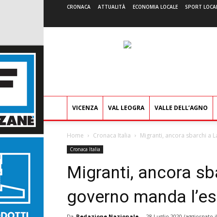
CRONACA
ATTUALITÀ
ECONOMIA LOCALE
SPORT LOCA
VICENZA
VAL LEOGRA
VALLE DELL’AGNO
Home
Cronaca Italia
Migranti, ancora sbarchi a L
Cronaca Italia
Migranti, ancora sb
governo manda l’eser
Da
Redazione Nazionale
-
28 Luglio 2020
(aggiornato i