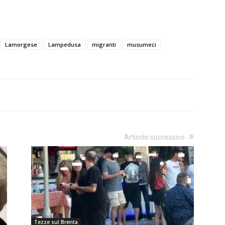
Lamorgese
Lampedusa
migranti
musumeci
Articolo successivo
Tezze sul Brenta