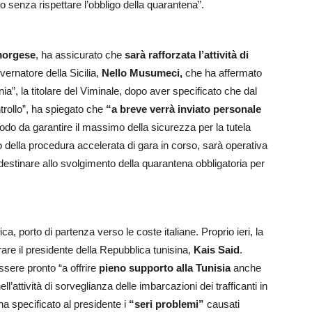
ro senza rispettare l’obbligo della quarantena”.
morgese
, ha assicurato che
sarà rafforzata l’attività di
vernatore della Sicilia,
Nello Musumeci,
che ha affermato
nia”, la titolare del Viminale, dopo aver specificato che dal
ntrollo”, ha spiegato che
“a breve verrà inviato personale
do da garantire il massimo della sicurezza per la tutela
ito della procedura accelerata di gara in corso, sarà operativa
estinare allo svolgimento della quarantena obbligatoria per
a, porto di partenza verso le coste italiane. Proprio ieri, la
are il presidente della Repubblica tunisina,
Kais Said
.
ssere pronto “a offrire
pieno supporto alla Tunisia
anche
l’attività di sorveglianza delle imbarcazioni dei trafficanti in
a specificato al presidente i
“seri problemi”
causati