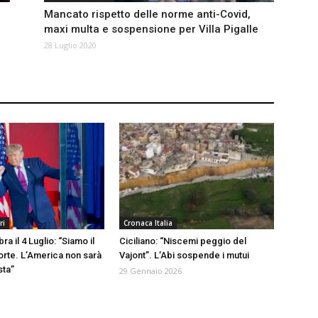
Mancato rispetto delle norme anti-Covid,
maxi multa e sospensione per Villa Pigalle
28 Luglio 2020
ri
Cronaca Italia
a il 4 Luglio: “Siamo il
Ciciliano: “Niscemi peggio del
orte. L’America non sarà
Vajont”. L’Abi sospende i mutui
sta”
29 Gennaio 2026