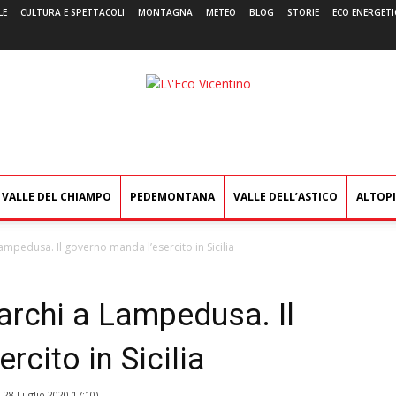
LE
CULTURA E SPETTACOLI
MONTAGNA
METEO
BLOG
STORIE
ECO ENERGETI
L'Eco
Vicentino
VALLE DEL CHIAMPO
PEDEMONTANA
VALLE DELL’ASTICO
ALTOP
ampedusa. Il governo manda l’esercito in Sicilia
archi a Lampedusa. Il
cito in Sicilia
l
28 Luglio 2020 17:10
)