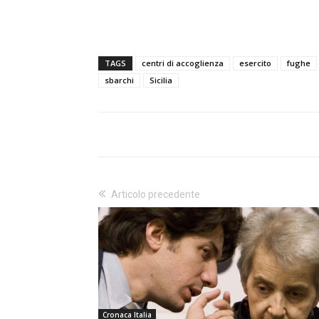
TAGS
centri di accoglienza
esercito
fughe
sbarchi
Sicilia
Articolo precedente
Cronaca Italia