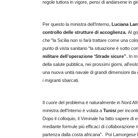
regole tuttora in vigore, pensi di andarsene in gi
Per questo la ministra dell’Interno,
Luciana La
controllo delle strutture di accoglienza.
Al go
che “la Sicilia non si farà trattare come una colo
punto di vista sanitario “la situazione è sotto co
militare dell’operazione ‘Strade sicure”.
In mo
della salute pubblica, nei prossimi giorni, all’es
una nuova unità navale di grandi dimensioni da d
i migranti sbarcati.
Il cuore del problema è naturalmente in Nord Afric
ministra dell’Interno è volata a
Tunisi
per incontr
Dopo il colloquio, il Viminale ha fatto sapere di e
mediante formule più efficaci di collaborazione nel
partenza dalla costa africana”. Poi Lamorgese h