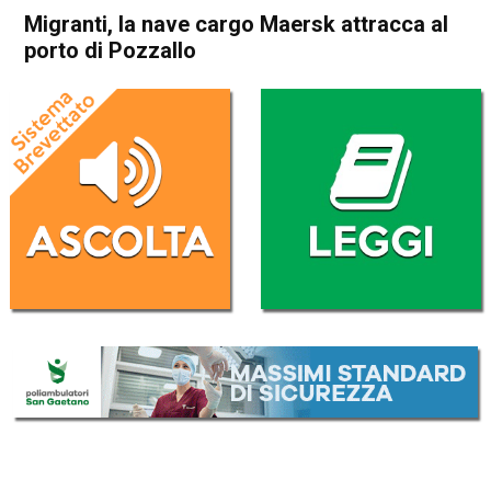
Migranti, la nave cargo Maersk attracca al
porto di Pozzallo
Home
Cronaca Italia
Cronaca Italia
Migranti, la nave cargo
Maersk attracca al porto di
Pozzallo
Da
Redazione Nazionale
26 Giugno 2018
(aggiornato il
26 Giugno 2018 9:28
)
ASCOLTA L'AUDIO