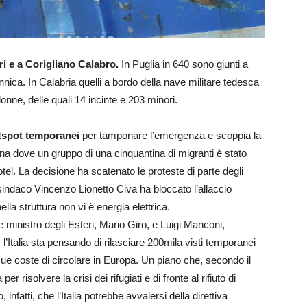
ri e a Corigliano Calabro.
In Puglia in 640 sono giunti a
ca. In Calabria quelli a bordo della nave militare tedesca
nne, delle quali 14 incinte e 203 minori.
otspot temporanei
per tamponare l’emergenza e scoppia la
na dove un gruppo di una cinquantina di migranti è stato
 hotel. La decisione ha scatenato le proteste di parte degli
 sindaco Vincenzo Lionetto Civa ha bloccato l’allaccio
lla struttura non vi è energia elettrica.
ice ministro degli Esteri, Mario Giro, e Luigi Manconi,
 l’Italia sta pensando di rilasciare 200mila visti temporanei
ue coste di circolare in Europa. Un piano che, secondo il
risolvere la crisi dei rifugiati e di fronte al rifiuto di
infatti, che l’Italia potrebbe avvalersi della direttiva