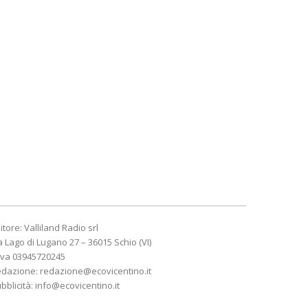
itore: Valliland Radio srl
a Lago di Lugano 27 – 36015 Schio (VI)
Iva 03945720245
edazione:
redazione@ecovicentino.it
bblicità:
info@ecovicentino.it