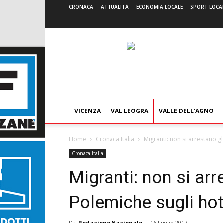
CRONACA
ATTUALITÀ
ECONOMIA LOCALE
SPORT LOCA
VICENZA
VAL LEOGRA
VALLE DELL’AGNO
Home
Cronaca Italia
Migranti: non si arrestano g
Cronaca Italia
Migranti: non si arr
Polemiche sugli ho
Da
Redazione Nazionale
-
16 Luglio 2017