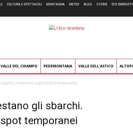
LE
CULTURA E SPETTACOLI
MONTAGNA
METEO
BLOG
STORIE
ECO ENERGETI
L'Eco
Vicentino
VALLE DEL CHIAMPO
PEDEMONTANA
VALLE DELL’ASTICO
ALTOP
li sbarchi. Polemiche sugli hotspot temporanei
estano gli sbarchi.
tspot temporanei