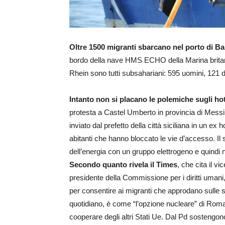
Oltre 1500 migranti sbarcano nel porto di Ba
bordo della nave HMS ECHO della Marina britanni
Rhein sono tutti subsahariani: 595 uomini, 121 do
Intanto non si placano le polemiche sugli h
protesta a Castel Umberto in provincia di Messi
inviato dal prefetto della città siciliana in un ex
abitanti che hanno bloccato le vie d’accesso. Il
dell’energia con un gruppo elettrogeno e quindi ne
Secondo quanto rivela il Times
, che cita il v
presidente della Commissione per i diritti umani,
per consentire ai migranti che approdano sulle s
quotidiano, è come “l’opzione nucleare” di Roma per 
cooperare degli altri Stati Ue. Dal Pd sostengono, 