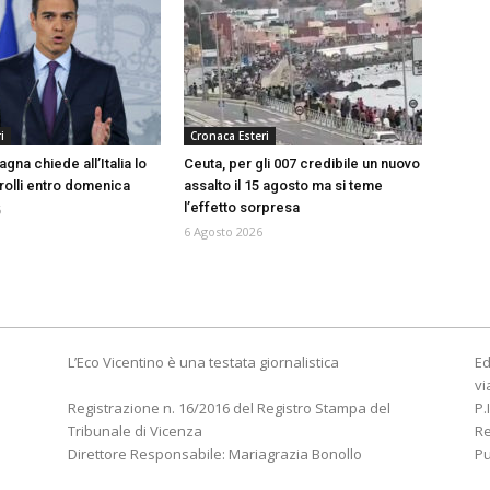
i
Cronaca Esteri
agna chiede all’Italia lo
Ceuta, per gli 007 credibile un nuovo
trolli entro domenica
assalto il 15 agosto ma si teme
l’effetto sorpresa
6
6 Agosto 2026
L’Eco Vicentino è una testata giornalistica
Ed
vi
Registrazione n. 16/2016 del Registro Stampa del
P.
Tribunale di Vicenza
R
Direttore Responsabile: Mariagrazia Bonollo
Pu