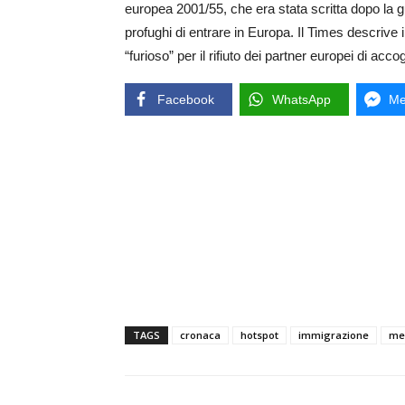
europea 2001/55, che era stata scritta dopo la 
profughi di entrare in Europa. Il Times descrive 
“furioso” per il rifiuto dei partner europei di accog
Facebook
WhatsApp
Me
TAGS
cronaca
hotspot
immigrazione
me