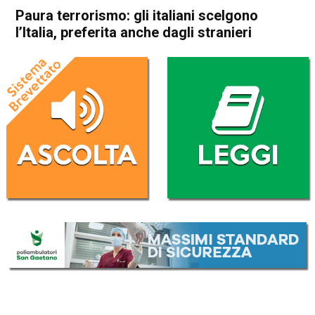
Paura terrorismo: gli italiani scelgono
l’Italia, preferita anche dagli stranieri
Home
Cronaca Italia
Cronaca Italia
Paura terrorismo: gli italiani
scelgono l’Italia, preferita
anche dagli stranieri
Da
Redazione Nazionale
15 Luglio 2017
ASCOLTA L'AUDIO