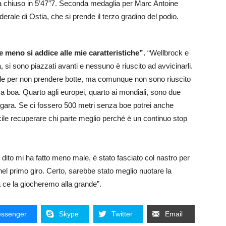
 ha chiuso in 5’47″7. Seconda medaglia per Marc Antoine
ederale di Ostia, che si prende il terzo gradino del podio.
he meno si addice alle mie caratteristiche”.
“Wellbrock e
si sono piazzati avanti e nessuno è riuscito ad avvicinarli.
ale per non prendere botte, ma comunque non sono riuscito
ma boa. Quarto agli europei, quarto ai mondiali, sono due
 gara. Se ci fossero 500 metri senza boe potrei anche
icile recuperare chi parte meglio perché è un continuo stop
l dito mi ha fatto meno male, è stato fasciato col nastro per
nel primo giro. Certo, sarebbe stato meglio nuotare la
a ce la giocheremo alla grande”.
ssenger
Skype
Twitter
Email