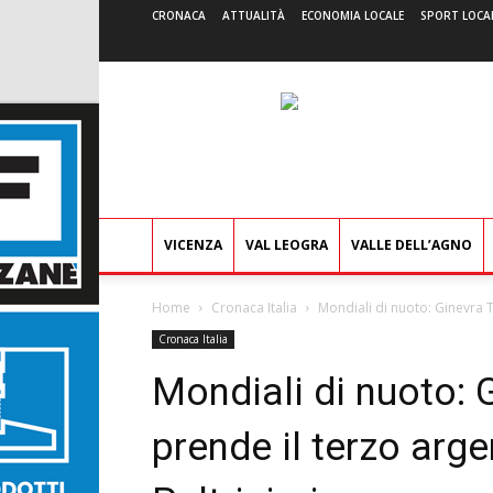
CRONACA
ATTUALITÀ
ECONOMIA LOCALE
SPORT LOCA
VICENZA
VAL LEOGRA
VALLE DELL’AGNO
Home
Cronaca Italia
Mondiali di nuoto: Ginevra T
Cronaca Italia
Mondiali di nuoto: 
prende il terzo arge