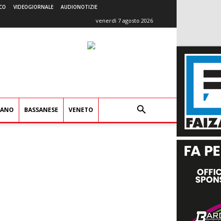
CO
VIDEOGIORNALE
AUDIONOTIZIE
venerdì 7 agosto 2026
IANO
BASSANESE
VENETO