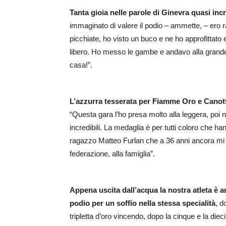
Tanta gioia nelle parole di Ginevra quasi incr
immaginato di valere il podio – ammette, – ero 
picchiate, ho visto un buco e ne ho approfittato 
libero. Ho messo le gambe e andavo alla grande.
casa!”.
L’azzurra tesserata per Fiamme Oro e Canottie
“Questa gara l’ho presa molto alla leggera, poi
incredibili. La medaglia è per tutti coloro che h
ragazzo Matteo Furlan che a 36 anni ancora mi ai
federazione, alla famiglia”.
Appena uscita dall’acqua la nostra atleta è a
podio per un soffio nella stessa specialità
, d
tripletta d’oro vincendo, dopo la cinque e la di