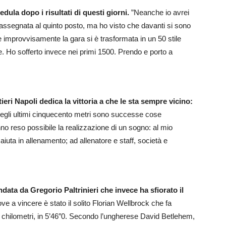
edula dopo i risultati di questi giorni.
”Neanche io avrei
rassegnata al quinto posto, ma ho visto che davanti si sono
e improvvisamente la gara si è trasformata in un 50 stile
 Ho sofferto invece nei primi 1500. Prendo e porto a
ri Napoli dedica la vittoria a che le sta sempre vicino:
 negli ultimi cinquecento metri sono successe cose
anno reso possibile la realizzazione di un sogno: al mio
uta in allenamento; ad allenatore e staff, società e
ndata da Gregorio Paltrinieri che invece ha sfiorato il
ove a vincere è stato il solito Florian Wellbrock che fa
eci chilometri, in 5’46″0. Secondo l’ungherese David Betlehem,