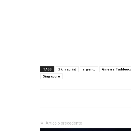
TAGS
3 km sprint
argento
Ginevra Taddeucc
Singapore
Articolo precedente