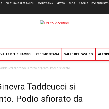
LE
CULTURA E SPETTACOLI
MONTAGNA
METEO
BLOG
STORIE
ECO ENERGETI
L'Eco
Vicentino
VALLE DEL CHIAMPO
PEDEMONTANA
VALLE DELL’ASTICO
ALTOP
addeucci si prende il terzo argento. Podio sfiorato...
Ginevra Taddeucci si
nto. Podio sfiorato da