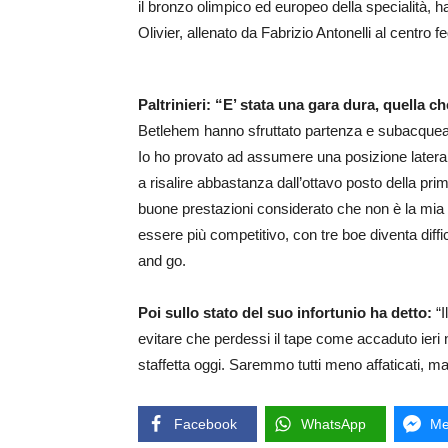
il bronzo olimpico ed europeo della specialità,
Olivier, allenato da Fabrizio Antonelli al centro f
Paltrinieri: “E’ stata una gara dura, quella c
Betlehem hanno sfruttato partenza e subacquea, 
Io ho provato ad assumere una posizione later
a risalire abbastanza dall’ottavo posto della pri
buone prestazioni considerato che non è la mia
essere più competitivo, con tre boe diventa diff
and go.
Poi sullo stato del suo infortunio ha detto:
“I
evitare che perdessi il tape come accaduto ieri 
staffetta oggi. Saremmo tutti meno affaticati, m
Facebook
WhatsApp
Me