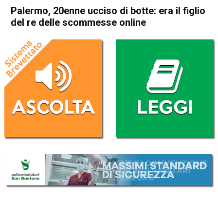
Palermo, 20enne ucciso di botte: era il figlio
del re delle scommesse online
Home
Cronaca Italia
Cronaca Italia
Palermo, 20enne ucciso di
botte: era il figlio del re delle
scommesse online
Da
Redazione Nazionale
14 Gennaio 2024
(aggiornato il
14 Gennaio 2024 22:47
)
ASCOLTA L'AUDIO