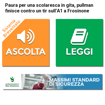
Paura per una scolaresca in gita, pullman
finisce contro un tir sull’A1 a Frosinone
Home
Cronaca Italia
Cronaca Italia
Paura per una scolaresca in
gita, pullman finisce contro
un tir sull’A1 a Frosinone
Da
Redazione Nazionale
9 Aprile 2025
(aggiornato il
9 Aprile 2025 19:23
)
ASCOLTA L'AUDIO