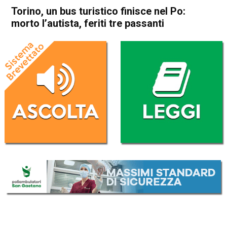
Torino, un bus turistico finisce nel Po:
morto l’autista, feriti tre passanti
Home
Cronaca Italia
Cronaca Italia
Torino, un bus turistico
finisce nel Po: morto l’autista,
feriti tre passanti
Da
Redazione Nazionale
27 Marzo 2025
(aggiornato il
27 Marzo 2025 15:08
)
ASCOLTA L'AUDIO